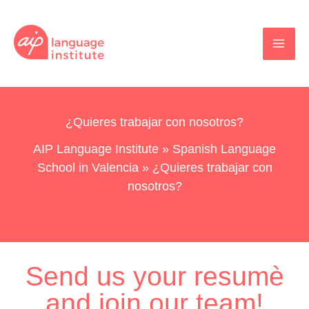
Hoppa
till
innehåll
¿Quieres trabajar con nosotros?
AIP Language Institute
»
Spanish Language
School in Valencia
»
¿Quieres trabajar con
nosotros?
Send us your resumè
and join our team!