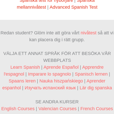
Spanska test för nybörjare
|
Spanska
mellannivåtest
|
Advanced Spanish Test
Redan student? Glöm inte att göra vårt
nivåtest
så att vi
kan placera dig i rätt grupp.
VÄLJA ETT ANNAT SPRÅK FÖR ATT BESÖKA VÅR
WEBBPLATS
Learn Spanish
|
Aprende Español
|
Apprendre
l'espagnol
|
Imparare lo spagnolo
|
Spanisch lernen
|
Spaans leren
|
Nauka hiszpańskiego
|
Aprender
espanhol
|
Изучать испанский язык
|
Lär dig spanska
SE ANDRA KURSER
English Courses
|
Valencian Courses
|
French Courses